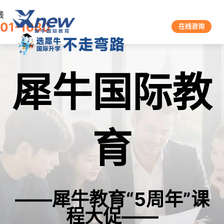
线
601-1680
在线咨询
犀牛国际教
育
——犀牛教育“5周年”课
程大促——