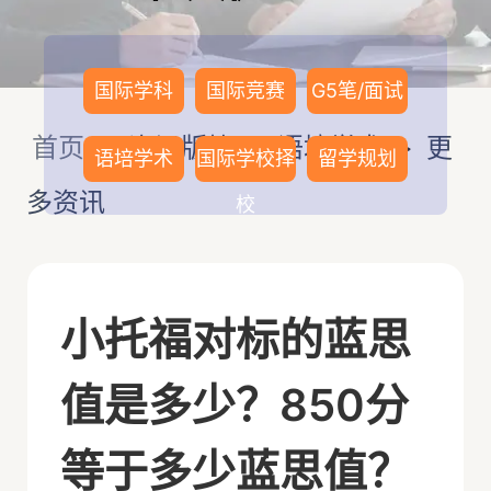
国际学科
国际竞赛
G5笔/面试
首页
>
资讯版块
>
语培学术
>
更
语培学术
国际学校择
留学规划
多资讯
校
小托福对标的蓝思
值是多少？850分
等于多少蓝思值？