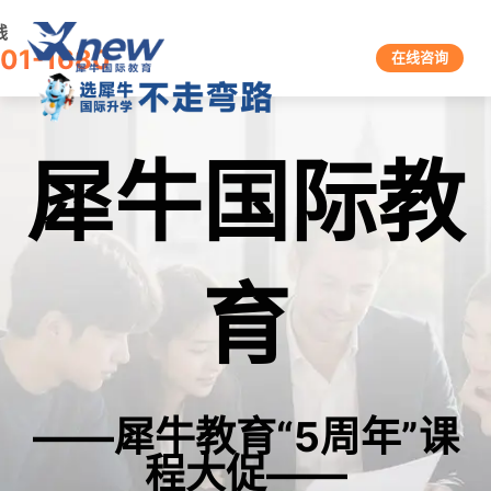
线
601-1680
在线咨询
犀牛国际教
育
——犀牛教育“5周年”课
程大促——