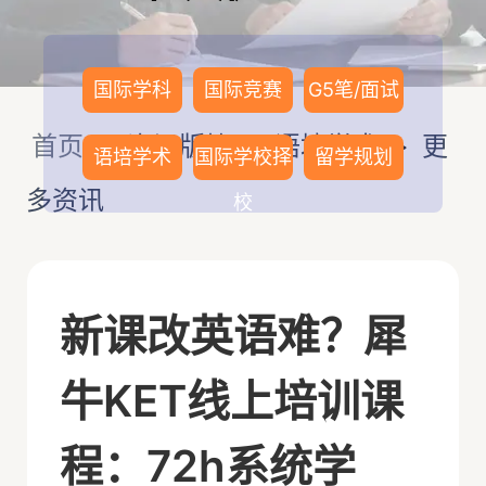
国际学科
国际竞赛
G5笔/面试
首页
>
资讯版块
>
语培学术
>
更
语培学术
国际学校择
留学规划
多资讯
校
新课改英语难？犀
牛KET线上培训课
程：72h系统学