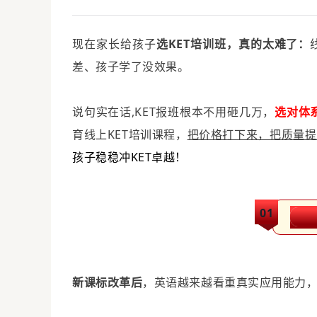
现在家长给孩子
选KET培训班，真的太难了：
差、孩子学了没效果。
说句实在话,KET报班根本不用砸几万，
选对体
育线上KET培训课程，
把价格打下来，把质量提
孩子稳稳冲KET卓越！
01
为什
新课标改革后
，英语越来越看重真实应用能力，