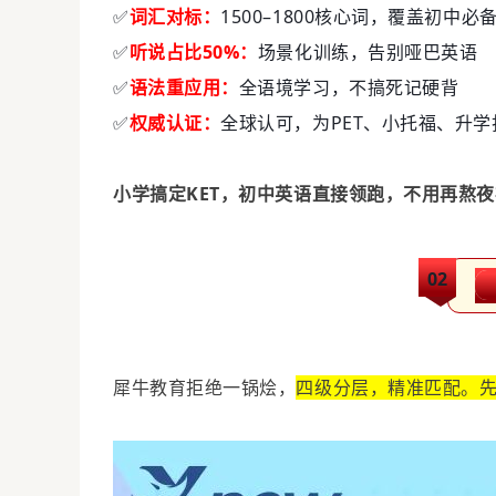
✅
词
汇对标
：
1500–1800核心词，覆盖初中必
✅
听说占比50%：
场景化训练，告别哑巴英语
✅
语法重应用：
全语境学习，不搞死记硬背
✅
权
威认
证：
全球认可，为PET、小托福、升学
小学搞定KET，初中英语直接领跑，不用再熬
02
犀
犀牛教育拒绝一锅烩，
四级分层，精准匹配。