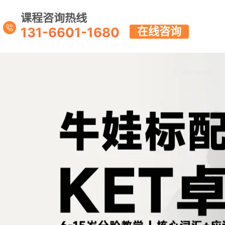
课程咨询热线
131-6601-1680
在线咨询