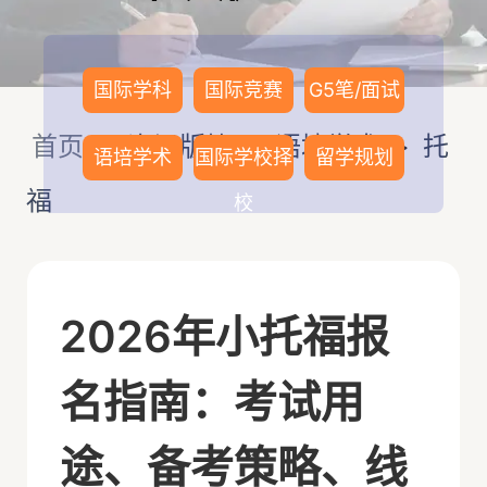
国际学科
国际竞赛
G5笔/面试
首页
>
资讯版块
>
语培学术
>
托
语培学术
国际学校择
留学规划
福
校
2026年小托福报
名指南：考试用
途、备考策略、线