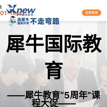
线
601-1680
在线咨询
犀牛国际教
育
——犀牛教育“5周年”课
程大促——