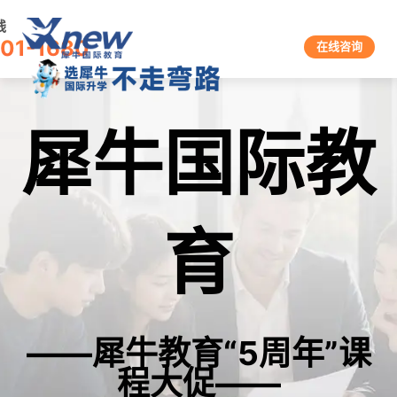
线
601-1680
在线咨询
犀牛国际教
育
——犀牛教育“5周年”课
程大促——