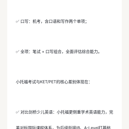
✅ 口写：机考，含口语和写作两个单项；
✅ 全项：笔试 + 口写组合，全面评估综合能力。
小托福考试与KET/PET的核心差别体现在：
✅ 对比剑桥少儿英语：小托福更侧重学术英语能力，完
美对标国际课程体系，为后续衔接IB、A-Level打基础