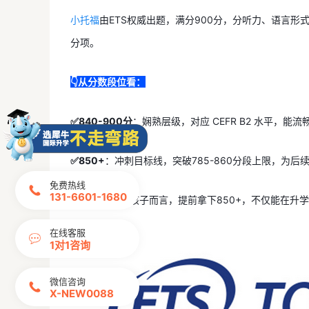
小托福
由ETS权威出题，满分900分，分听力、语言形
分项。
👇从分数段位看：
✅840-900分
：娴熟层级，对应
CEFR B2
水平，能流畅
✅850+
：冲刺目标线，突破785-860分段上限，为后续I
免费热线
131-6601-1680
对G5-G8年级孩子而言，提前拿下850+，不仅能在
在线客服
1对1咨询
微信咨询
X-NEW0088