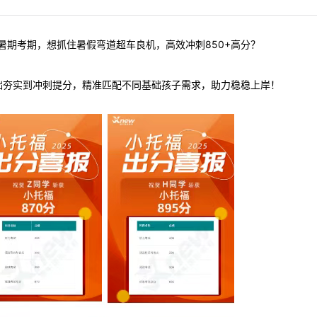
暑期考期，想抓住暑假弯道超车良机，高效冲刺850+高分？
础夯实到冲刺提分，精准匹配不同基础孩子需求，助力稳稳上岸！