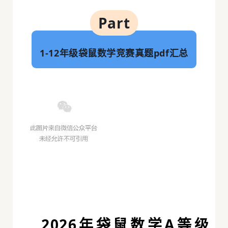
Part
1-12年级袋鼠数学竞赛真题pdf汇总
2026年袋鼠数学A等级