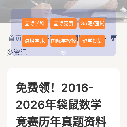
国际学科
国际竞赛
G5笔/面试
首页
>
资讯版块
>
国际竞赛
>
更
语培学术
国际学校择
留学规划
多资讯
校
免费领！2016-
2026年袋鼠数学
竞赛历年真题资料