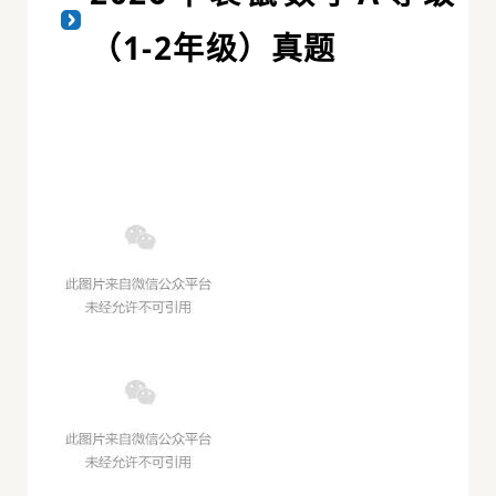
（1-2年级）真题