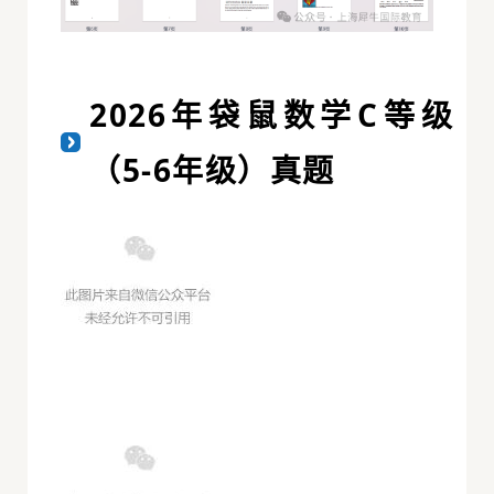
2026年袋鼠数学C等级
（5-6年级）真题