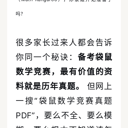
吗？
很多家长过来人都会告诉
你同一个秘诀：
备考袋鼠
数学竞赛，最有价值的资
料就是历年真题。
但网上
一搜“袋鼠数学竞赛真题
PDF”，要么不全、要么模