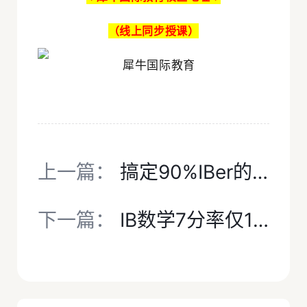
（线上同步授课）
上一篇：
搞定90%IBer的偏科痛点！犀牛IB培训课程，把梦校Offer稳稳拿捏
下一篇：
IB数学7分率仅16.4%！高分有多难？犀牛IB课程培训帮新学期备考少踩坑