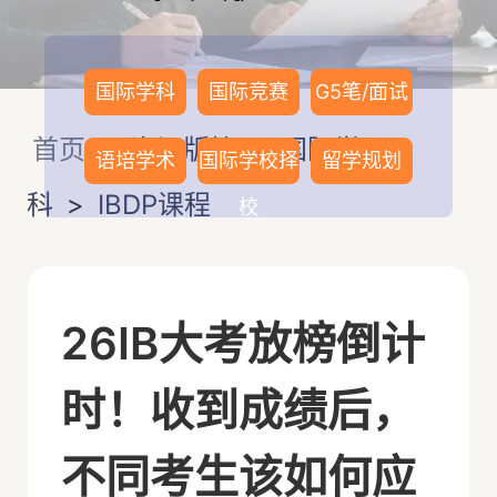
国际学科
国际竞赛
G5笔/面试
首页
>
资讯版块
>
国际学
语培学术
国际学校择
留学规划
科
>
IBDP课程
校
26IB大考放榜倒计
时！收到成绩后，
不同考生该如何应